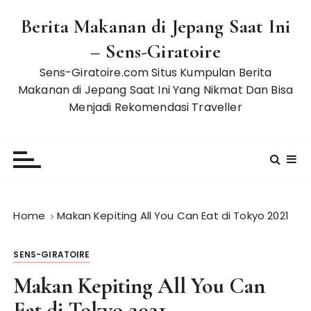
S
Berita Makanan di Jepang Saat Ini
k
i
– Sens-Giratoire
p
Sens-Giratoire.com Situs Kumpulan Berita
t
Makanan di Jepang Saat Ini Yang Nikmat Dan Bisa
o
Menjadi Rekomendasi Traveller
c
o
n
t
e
n
t
Home
Makan Kepiting All You Can Eat di Tokyo 2021
SENS-GIRATOIRE
Makan Kepiting All You Can
Eat di Tokyo 2021