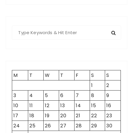
S
e
a
r
c
h
f
M
T
W
T
F
S
S
o
1
2
r
3
4
5
6
7
8
9
:
10
11
12
13
14
15
16
17
18
19
20
21
22
23
24
25
26
27
28
29
30