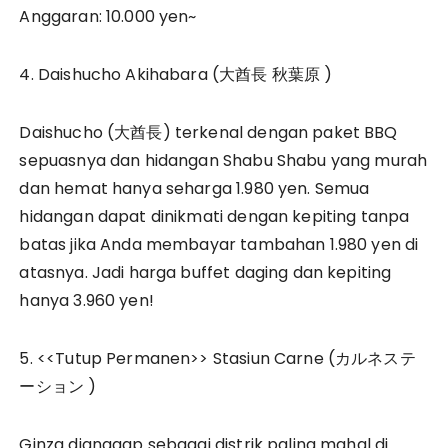
Anggaran: 10.000 yen~
4. Daishucho Akihabara (大酋長 秋葉原 )
Daishucho (大酋長) terkenal dengan paket BBQ
sepuasnya dan hidangan Shabu Shabu yang murah
dan hemat hanya seharga 1.980 yen. Semua
hidangan dapat dinikmati dengan kepiting tanpa
batas jika Anda membayar tambahan 1.980 yen di
atasnya. Jadi harga buffet daging dan kepiting
hanya 3.960 yen!
5. <<Tutup Permanen>> Stasiun Carne (カルネステ
ーション )
Ginza dianggap sebagai distrik paling mahal di