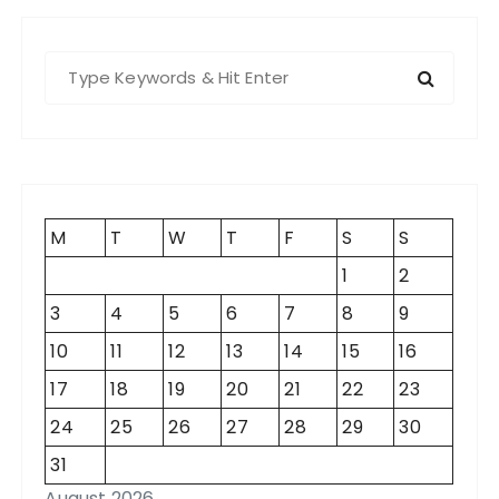
S
e
a
r
c
h
f
M
T
W
T
F
S
S
o
1
2
r
3
4
5
6
7
8
9
:
10
11
12
13
14
15
16
17
18
19
20
21
22
23
24
25
26
27
28
29
30
31
August 2026