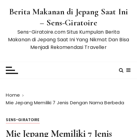
S
Berita Makanan di Jepang Saat Ini
k
i
– Sens-Giratoire
p
Sens-Giratoire.com Situs Kumpulan Berita
t
Makanan di Jepang Saat Ini Yang Nikmat Dan Bisa
o
Menjadi Rekomendasi Traveller
c
o
n
t
e
n
t
Home
Mie Jepang Memiliki 7 Jenis Dengan Nama Berbeda
SENS-GIRATOIRE
Mie Jepang Memiliki 7 Jenis