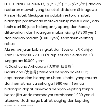
LUXE DINING HAPUNA (リュクスダイニングハプナ) adalah
restoran mewah yang terletak di dalam Shinagawa
Prince Hotel. Meskipun ini adalah restoran hotel,
hidangan prasmanan mereka cukup masuk akal, dan
lebih dari 50 jenis hidangan (Jepang dan Barat)
ditawarkan, dan hidangan makan siang (3.800 yen)
dan makan malam (6.000 yen) termasuk kepiting
rebus.
Akses: berjalan kaki singkat dari Stasiun JR Kichijoji
Jam Buka:16:00～23:00 (tutup setiap Selasa ke-3)
Anggaran: 10.000 yen~
4. Daishucho Akihabara (大酋長 秋葉原 )
Daishucho (大酋長) terkenal dengan paket BBQ
sepuasnya dan hidangan Shabu Shabu yang murah
dan hemat hanya seharga 1.980 yen. Semua
hidangan dapat dinikmati dengan kepiting tanpa
batas jika Anda membayar tambahan 1.980 yen di
atasnya. Jadi harga buffet daging dan kepiting