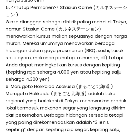
hanya 3.960 yen!
5. <<Tutup Permanen>> Stasiun Carne (カルネステーシ
ョン )
Ginza dianggap sebagai distrik paling mahal di Tokyo,
namun Stasiun Carne (カルネステーション)
menawarkan kursus makan sepuasnya dengan harga
murah. Mereka umumnya menawarkan berbagai
hidangan dalam gaya prasmanan (BBQ, sushi, tusuk
sate ayam, makanan penutup, minuman, dll) tetapi
Anda dapat meningkatkan kursus dengan kepiting
(kepiting raja seharga 4.800 yen atau kepiting salju
seharga 4.300 yen).
6. Marugoto Hokkaido Asakusa (まるごと北海道 )
Marugoto Hokkaido (まるごと北海道) adalah toko
regional yang berlokasi di Tokyo, menawarkan produk
lokal termasuk makanan segar yang langsung dikirim
dari peternakan. Berbagai hidangan tersedia tetapi
yang paling direkomendasikan adalah “3 jenis
kepiting” dengan kepiting raja segar, kepiting salju,