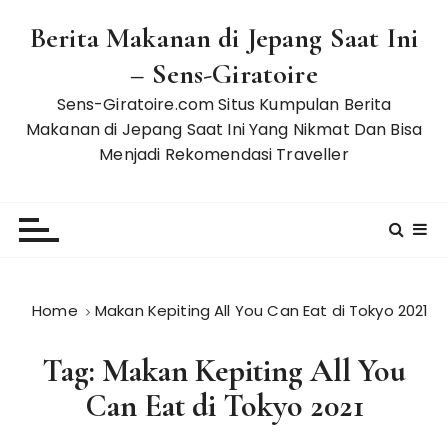
S
Berita Makanan di Jepang Saat Ini
k
i
– Sens-Giratoire
p
Sens-Giratoire.com Situs Kumpulan Berita
t
Makanan di Jepang Saat Ini Yang Nikmat Dan Bisa
o
Menjadi Rekomendasi Traveller
c
o
n
t
e
n
t
Home
Makan Kepiting All You Can Eat di Tokyo 2021
Tag:
Makan Kepiting All You
Can Eat di Tokyo 2021