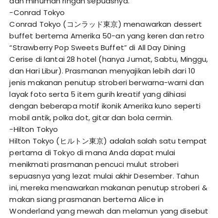
dan minuman ringan sepuasnya.
-Conrad Tokyo
Conrad Tokyo (コンラッド東京) menawarkan dessert
buffet bertema Amerika 50-an yang keren dan retro
“Strawberry Pop Sweets Buffet” di All Day Dining
Cerise di lantai 28 hotel (hanya Jumat, Sabtu, Minggu,
dan Hari Libur). Prasmanan menyajikan lebih dari 10
jenis makanan penutup stroberi berwarna-warni dan
layak foto serta 5 item gurih kreatif yang dihiasi
dengan beberapa motif ikonik Amerika kuno seperti
mobil antik, polka dot, gitar dan bola cermin.
-Hilton Tokyo
Hilton Tokyo (ヒルトン東京) adalah salah satu tempat
pertama di Tokyo di mana Anda dapat mulai
menikmati prasmanan pencuci mulut stroberi
sepuasnya yang lezat mulai akhir Desember. Tahun
ini, mereka menawarkan makanan penutup stroberi &
makan siang prasmanan bertema Alice in
Wonderland yang mewah dan melamun yang disebut