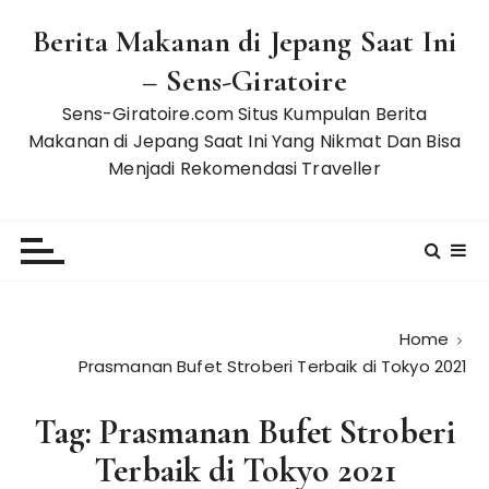
S
Berita Makanan di Jepang Saat Ini
k
i
– Sens-Giratoire
p
Sens-Giratoire.com Situs Kumpulan Berita
t
Makanan di Jepang Saat Ini Yang Nikmat Dan Bisa
o
Menjadi Rekomendasi Traveller
c
o
n
t
e
n
t
Home
Prasmanan Bufet Stroberi Terbaik di Tokyo 2021
Tag:
Prasmanan Bufet Stroberi
Terbaik di Tokyo 2021