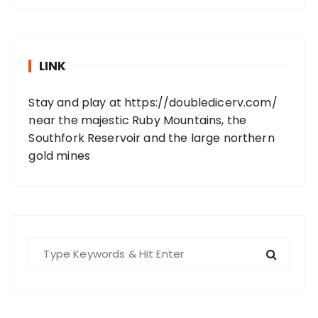
LINK
Stay and play at https://doubledicerv.com/
near the majestic Ruby Mountains, the
Southfork Reservoir and the large northern
gold mines
S
e
a
r
c